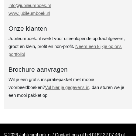
info@jubileumboek.nl
www.jubileumboek.nl
Onze klanten
Jubileumboek.nl werkt voor uiteenlopende opdrachtgevers,
groot en klein, profit en non-profit.
Neem een kijkje op ons
portfolio!
Brochure aanvragen
Wil je een gratis inspiratiepakket met mooie
voorbeeldboeken?
Vul hier je gegevens in
, dan sturen we je
een mooi pakket op!
©
2026 Jubileumboek.nl /
Contact ons
of bel 0162 22 07 46 of