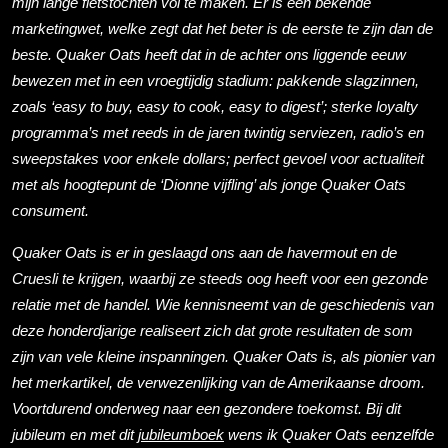
mijn lange fietstochten vol te maken. Er is een bekende
marketingwet, welke zegt dat het beter is de eerste te zijn dan de
beste. Quaker Oats heeft dat in de achter ons liggende eeuw
bewezen met in een vroegtijdig stadium: pakkende slagzinnen,
zoals ‘easy to buy, easy to cook, easy to digest’; sterke loyalty
pro­gramma’s met reeds in de jaren twintig serviezen, radio’s en
sweepstakes voor enkele dollars; perfect gevoel voor actualiteit
met als hoogtepunt de ‘Dionne vijfling’ als jonge Quaker Oats
consument.
Quaker Oats is er in geslaagd ons aan de havermout en de
Cruesli te krijgen, waarbij ze steeds oog heeft voor een gezonde
relatie met de handel. Wie kennisneemt van de geschiedenis van
deze honderdjarige realiseert zich dat grote resultaten de som
zijn van vele kleine inspanningen. Quaker Oats is, als pionier van
het merk­artikel, de verwezenlijking van de Amerikaanse droom.
Voortdurend onderweg naar een gezondere toekomst. Bij dit
jubileum en met dit
jubileumboek
wens ik Quaker Oats eenzelfde